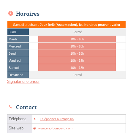
Horaires
Samedi prochain :
Jour férié (Assomption), les horaires peuvent varier
Lundi
Fermé
Mardi
10h - 18h
Mercredi
10h - 18h
Jeudi
10h - 18h
Vendredi
10h - 18h
Samedi
10h - 18h
Dimanche
Fermé
Signaler une erreur
Contact
Téléphone
Téléphoner au magasin
Site web
www.eric-bompard.com