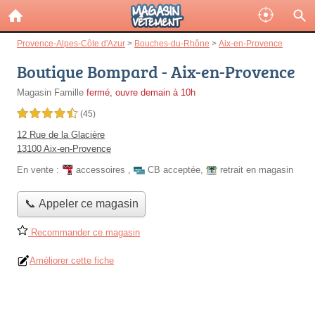
Provence-Alpes-Côte d'Azur
>
Bouches-du-Rhône
>
Aix-en-Provence
Boutique Bompard - Aix-en-Provence
Magasin Famille
fermé, ouvre demain à 10h
4,5 étoiles sur 5
(45)
12 Rue de la Glacière
13100 Aix-en-Provence
En vente :
accessoires
,
CB acceptée
,
retrait en magasin
📞 Appeler ce magasin
Recommander ce magasin
Améliorer cette fiche