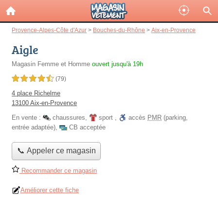
Provence-Alpes-Côte d'Azur
>
Bouches-du-Rhône
>
Aix-en-Provence
Aigle
Magasin Femme et Homme
ouvert jusqu'à 19h
4,5 étoiles sur 5
(79)
4 place Richelme
13100 Aix-en-Provence
En vente :
chaussures
,
sport
,
accès
PMR
(parking,
entrée adaptée)
,
CB acceptée
📞 Appeler ce magasin
Recommander ce magasin
Améliorer cette fiche