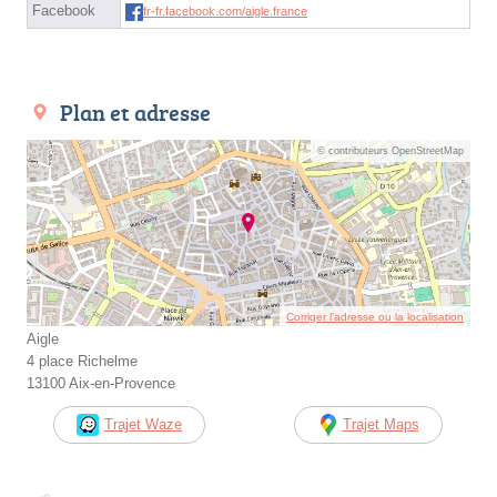
Facebook
fr-fr.facebook.com/aigle.france
Plan et adresse
© contributeurs OpenStreetMap
Corriger l’adresse ou la localisation
Aigle
4 place Richelme
13100 Aix-en-Provence
Trajet Waze
Trajet Maps