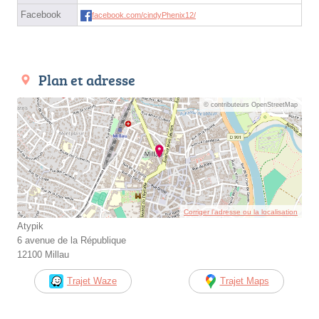
Facebook
facebook.com/cindyPhenix12/
Plan et adresse
© contributeurs OpenStreetMap
Corriger l’adresse ou la localisation
Atypik
6 avenue de la République
12100 Millau
Trajet Waze
Trajet Maps