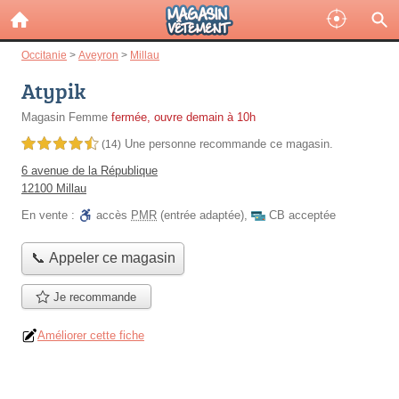
Occitanie
>
Aveyron
>
Millau
Atypik
Magasin Femme
fermée, ouvre demain à 10h
Une personne
recommande
ce magasin.
4,5 étoiles sur 5
(14)
6 avenue de la République
12100 Millau
En vente :
accès
PMR
(entrée adaptée)
,
CB acceptée
📞 Appeler ce magasin
Je recommande
Améliorer cette fiche