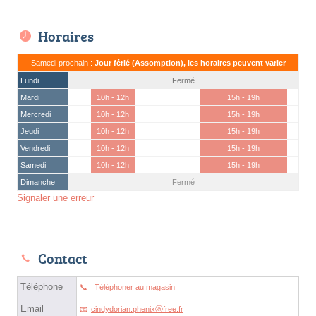
Horaires
Samedi prochain :
Jour férié (Assomption), les horaires peuvent varier
Lundi
Fermé
Mardi
10h - 12h
15h - 19h
Mercredi
10h - 12h
15h - 19h
Jeudi
10h - 12h
15h - 19h
Vendredi
10h - 12h
15h - 19h
Samedi
10h - 12h
15h - 19h
Dimanche
Fermé
Signaler une erreur
Contact
Téléphone
Téléphoner au magasin
Email
cindydorian.phenixⓐfree.fr