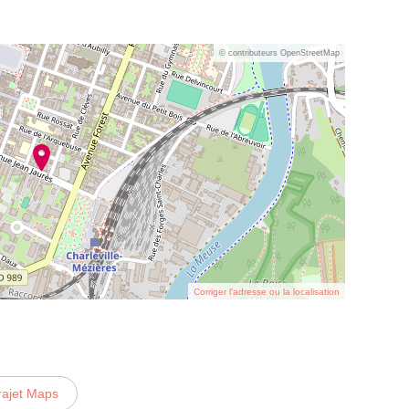
© contributeurs OpenStreetMap
Corriger l’adresse ou la localisation
rajet Maps