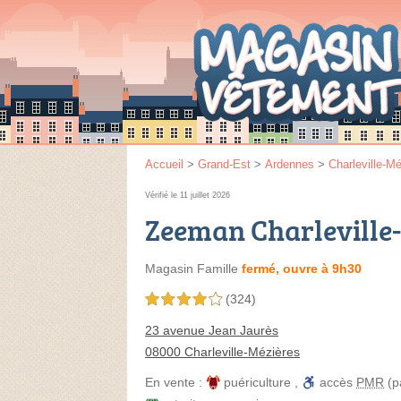
Accueil
>
Grand-Est
>
Ardennes
>
Charleville-M
Vérifié le 11 juillet 2026
Zeeman Charleville
Magasin Famille
fermé, ouvre à 9h30
(324)
4,0 étoiles sur 5
23 avenue Jean Jaurès
08000 Charleville-Mézières
En vente :
puériculture
,
accès
PMR
(p