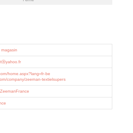
u magasin
otⓐyahoo.fr
om/home.aspx?lang=fr-be
com/company/zeeman-textielsupers
/ZeemanFrance
nce