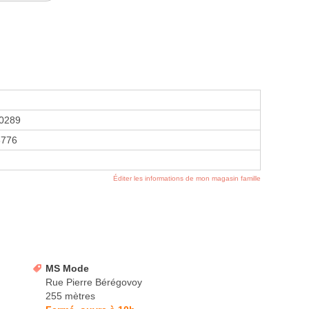
0289
8776
Éditer les informations de mon magasin famille
MS Mode
Rue Pierre Bérégovoy
255 mètres