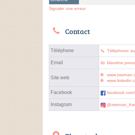
Signaler une erreur
Contact
Téléphone
Téléphoner a
Email
blandine.prev
www.zeeman.c
Site web
www.linkedin.
Facebook
facebook.com
Instagram
@zeeman_fra