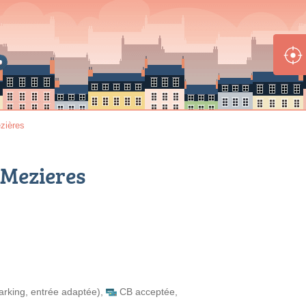
ézières
-Mezieres
arking, entrée adaptée)
,
CB acceptée
,