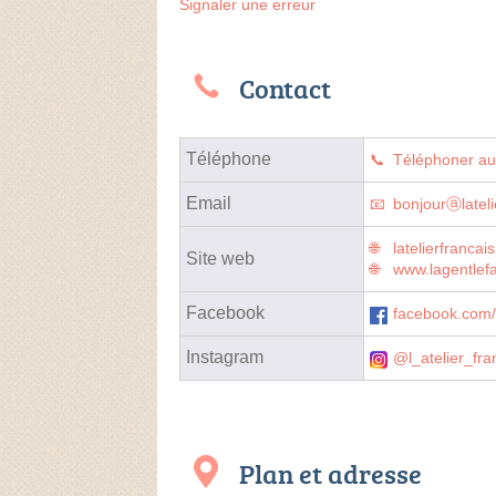
Signaler une erreur
Contact
Téléphone
Téléphoner a
Email
bonjourⓐlateli
latelierfrancais
Site web
www.lagentlefa
Facebook
facebook.com/l
Instagram
@l_atelier_fra
Plan et adresse