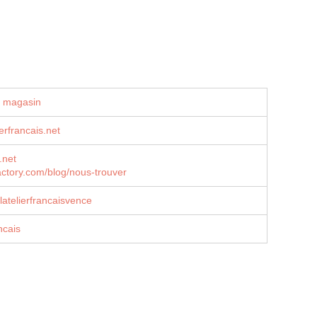
u magasin
erfrancais.net
.net
ctory.com/blog/nous-trouver
atelierfrancaisvence
ncais