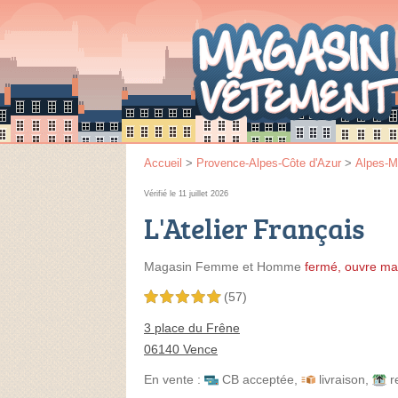
Accueil
>
Provence-Alpes-Côte d'Azur
>
Alpes-M
Vérifié le 11 juillet 2026
L'Atelier Français
Magasin Femme et Homme
fermé, ouvre ma
(57)
5,0 étoiles sur 5
3 place du Frêne
06140 Vence
En vente :
CB acceptée
,
livraison
,
r