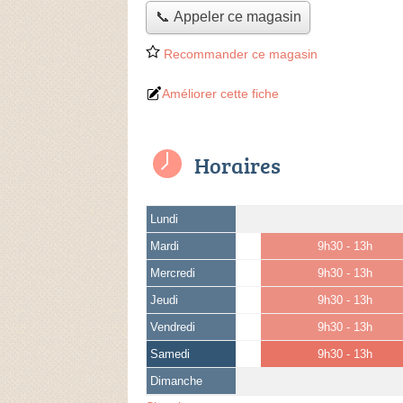
📞 Appeler ce magasin
Recommander ce magasin
Améliorer cette fiche
Horaires
Lundi
Mardi
9h30 - 13h
Mercredi
9h30 - 13h
Jeudi
9h30 - 13h
Vendredi
9h30 - 13h
Samedi
9h30 - 13h
Dimanche