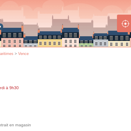
aritimes
>
Vence
rdi à 9h30
etrait en magasin