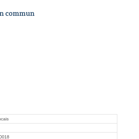
 en commun
ncais
0018