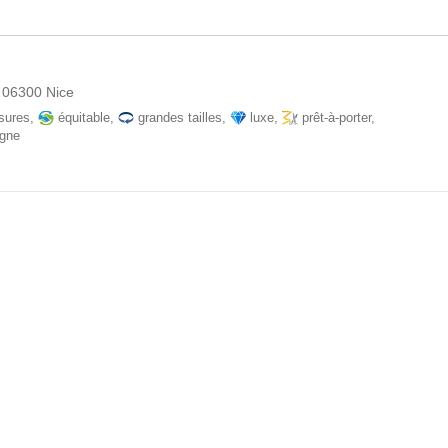
 06300 Nice
sures
,
équitable
,
grandes tailles
,
luxe
,
prêt-à-porter
,
igne