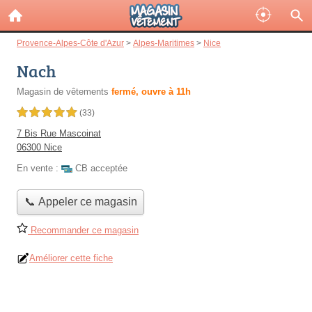
Provence-Alpes-Côte d'Azur
>
Alpes-Maritimes
>
Nice
Nach
Magasin de vêtements
fermé, ouvre à 11h
5,0 étoiles sur 5
(33)
7 Bis Rue Mascoinat
06300 Nice
En vente :
CB acceptée
📞 Appeler ce magasin
Recommander ce magasin
Améliorer cette fiche