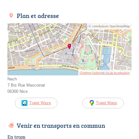
Plan et adresse
© contributeurs OpenStreetMap
Corriger l’adresse ou la localisation
Nach
7 Bis Rue Mascoinat
06300 Nice
Trajet Waze
Trajet Maps
Venir en transports en commun
En tram