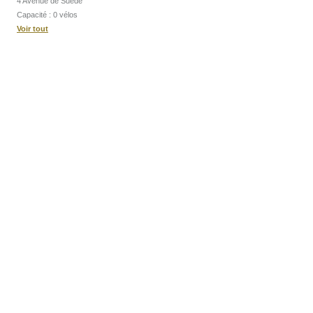
4 Avenue de Suède
Capacité : 0 vélos
Voir tout