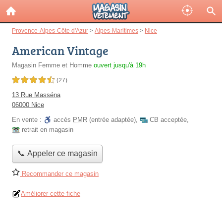
Provence-Alpes-Côte d'Azur
>
Alpes-Maritimes
>
Nice
American Vintage
Magasin Femme et Homme
ouvert jusqu'à 19h
4,5 étoiles sur 5
(27)
13 Rue Masséna
06000 Nice
En vente :
accès
PMR
(entrée adaptée)
,
CB acceptée
,
retrait en magasin
📞 Appeler ce magasin
Recommander ce magasin
Améliorer cette fiche