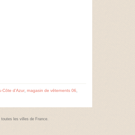
-Côte d'Azur
,
magasin de vêtements 06
,
outes les villes de France.