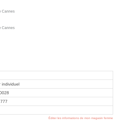
e Cannes
e Cannes
 individuel
0028
3777
Éditer les informations de mon magasin femme