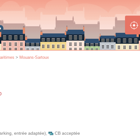
aritimes
>
Mouans-Sartoux
0
arking, entrée adaptée)
,
CB acceptée