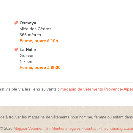
Osmoya
allée des Cèdres
365 mètres
Fermé, ouvre à 10h
La Halle
Grasse
1.7 km
Fermé, ouvre à 9h30
 visible via les liens suivants :
magasin de vêtements Provence-Alpes
de à trouver les magasins de vêtements pour homme, femme ou enfant dans t
© 2026
MagasinVetement.fr
-
Mentions légales
-
Contact
-
Inscription gratuite