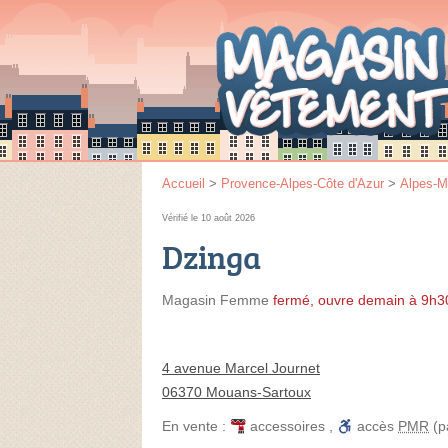
Accueil
>
Provence-Alpes-Côte d'Azur
>
Alpes-M
Vérifié le 10 août 2026
Dzinga
Magasin Femme
fermé, ouvre demain à 9h3
4 avenue Marcel Journet
06370 Mouans-Sartoux
En vente :
accessoires
,
accès
PMR
(p