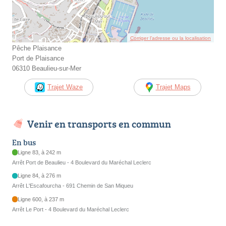
Corriger l’adresse ou la localisation
Pêche Plaisance
Port de Plaisance
06310 Beaulieu-sur-Mer
Trajet Waze
Trajet Maps
Venir en transports en commun
En bus
Ligne 83, à 242 m
Arrêt Port de Beaulieu - 4 Boulevard du Maréchal Leclerc
Ligne 84, à 276 m
Arrêt L'Escafourcha - 691 Chemin de San Miqueu
Ligne 600, à 237 m
Arrêt Le Port - 4 Boulevard du Maréchal Leclerc