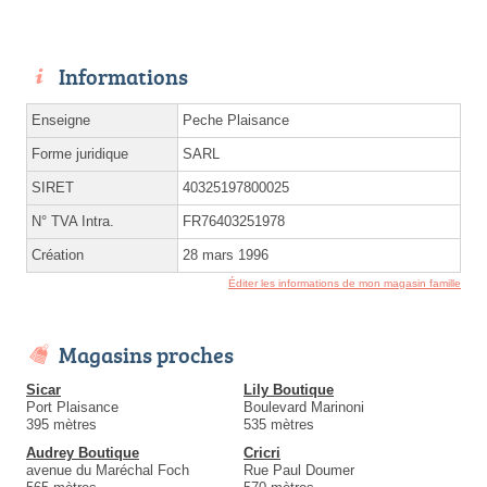
Informations
Enseigne
Peche Plaisance
Forme juridique
SARL
SIRET
40325197800025
N° TVA Intra.
FR76403251978
Création
28 mars 1996
Éditer les informations de mon magasin famille
Magasins proches
Sicar
Lily Boutique
Port Plaisance
Boulevard Marinoni
395 mètres
535 mètres
Audrey Boutique
Cricri
avenue du Maréchal Foch
Rue Paul Doumer