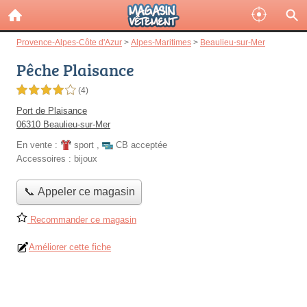
Provence-Alpes-Côte d'Azur
>
Alpes-Maritimes
>
Beaulieu-sur-Mer
Pêche Plaisance
4,0 étoiles sur 5
(4)
Port de Plaisance
06310 Beaulieu-sur-Mer
En vente :
sport
,
CB acceptée
Accessoires :
bijoux
📞 Appeler ce magasin
Recommander ce magasin
Améliorer cette fiche