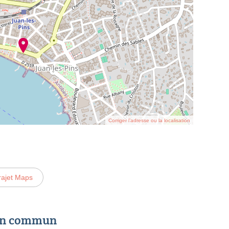
Corriger l’adresse ou la localisation
rajet Maps
 en commun