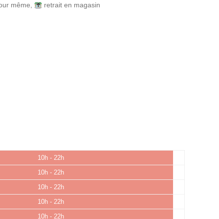
 jour même
,
retrait en magasin
10h - 22h
10h - 22h
10h - 22h
10h - 22h
10h - 22h