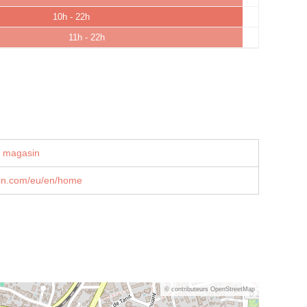
10h - 22h
11h - 22h
u magasin
in.com/eu/en/home
© contributeurs OpenStreetMap