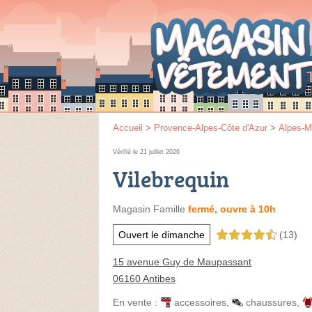
Accueil
>
Provence-Alpes-Côte d'Azur
>
Alpes-M
Vérifié le 21 juillet 2026
Vilebrequin
Magasin Famille
fermé, ouvre à 10h
Ouvert le dimanche
(13)
4,5 étoiles sur 5
15 avenue Guy de Maupassant
06160 Antibes
En vente :
accessoires
,
chaussures
,