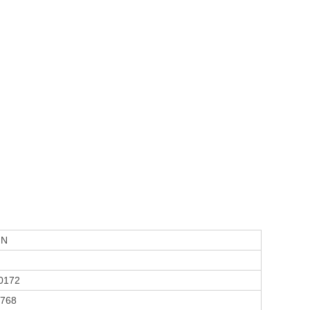
IN
0172
768