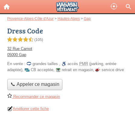
Provence-Alpes-Côte d'Azur
>
Hautes-Alpes
>
Gap
Dress Code
4,5 étoiles sur 5
(105)
32 Rue Carnot
05000 Gap
En vente :
grandes tailles
,
accès
PMR
(parking, entrée
adaptée)
,
CB acceptée
,
retrait en magasin
,
service drive
📞 Appeler ce magasin
Recommander ce magasin
Améliorer cette fiche