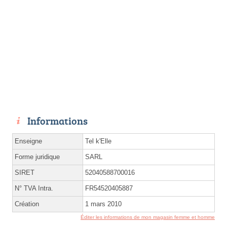
Informations
Enseigne
Tel k'Elle
Forme juridique
SARL
SIRET
52040588700016
N° TVA Intra.
FR54520405887
Création
1 mars 2010
Éditer les informations de mon magasin femme et homme