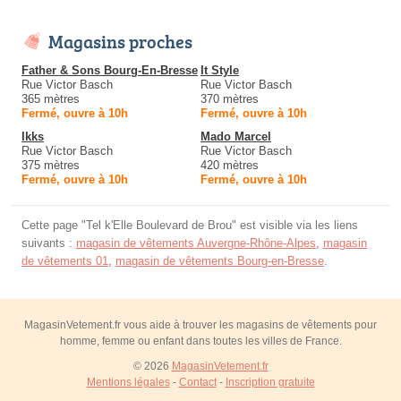
Magasins proches
Father & Sons Bourg-En-Bresse
It Style
Rue Victor Basch
Rue Victor Basch
365 mètres
370 mètres
Fermé, ouvre à 10h
Fermé, ouvre à 10h
Ikks
Mado Marcel
Rue Victor Basch
Rue Victor Basch
375 mètres
420 mètres
Fermé, ouvre à 10h
Fermé, ouvre à 10h
Cette page "Tel k'Elle Boulevard de Brou" est visible via les liens
suivants :
magasin de vêtements Auvergne-Rhône-Alpes
,
magasin
de vêtements 01
,
magasin de vêtements Bourg-en-Bresse
.
MagasinVetement.fr vous aide à trouver les magasins de vêtements pour
homme, femme ou enfant dans toutes les villes de France.
© 2026
MagasinVetement.fr
Mentions légales
-
Contact
-
Inscription gratuite