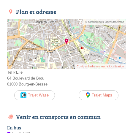
Plan et adresse
© contributeurs OpenStreetMap
Corriger l’adresse ou la localisation
Tel k'Elle
64 Boulevard de Brou
01000 Bourg-en-Bresse
Trajet Waze
Trajet Maps
Venir en transports en commun
En bus