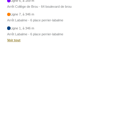
Ligne 6, à 169 m
Arrêt Collège de Brou - 64 boulevard de brou
Ligne 7, à 346 m
Arrêt Labalme - 6 place perrier-labalme
Ligne 1, à 346 m
Arrêt Labalme - 6 place perrier-labalme
Voir tout